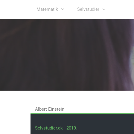
Matematik
Selvstudier
Albert Einstein
Selvstudier.dk - 2019
.