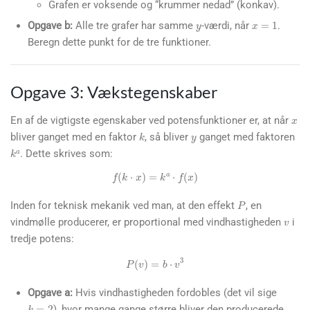
Grafen er voksende og “krummer nedad” (konkav).
y
x
=
1
Opgave b:
Alle tre grafer har samme
-værdi, når
.
Beregn dette punkt for de tre funktioner.
Opgave 3: Vækstegenskaber
x
y
En af de vigtigste egenskaber ved potensfunktioner er, at når
k
bliver ganget med en faktor
, så bliver
ganget med faktoren
k
a
. Dette skrives som:
P
f
(
k
⋅
x
)
=
k
a
⋅
f
(
x
)
v
Inden for teknisk mekanik ved man, at den effekt
, en
vindmølle producerer, er proportional med vindhastigheden
i
tredje potens:
P
(
v
)
=
b
⋅
v
3
Opgave a:
Hvis vindhastigheden fordobles (det vil sige
k
=
2
), hvor mange gange større bliver den producerede