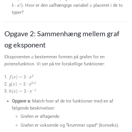
b
⋅
a
x
). Hvor er den uafhængige variabel
placeret i de to
typer?
Opgave 2: Sammenhæng mellem graf
og eksponent
a
Eksponenten
bestemmer formen på grafen for en
potensfunktion. Vi ser på tre forskellige funktioner:
f
(
x
)
=
2
⋅
x
2
g
(
x
)
=
2
⋅
x
0
,
5
h
(
x
)
=
2
⋅
x
−
1
Opgave a:
Match hver af de tre funktioner med en af
følgende beskrivelser:
Grafen er aftagende.
Grafen er voksende og “krummer opad” (konveks).