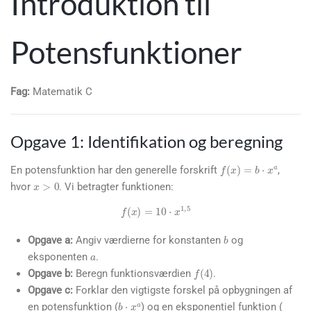
Introduktion til
Potensfunktioner
Fag:
Matematik C
Opgave 1: Identifikation og beregning
f
(
x
)
=
b
⋅
x
a
En potensfunktion har den generelle forskrift
,
x
>
0
hvor
. Vi betragter funktionen:
b
f
(
x
)
=
10
⋅
x
1
,
5
a
Opgave a:
Angiv værdierne for konstanten
og
eksponenten
.
f
(
4
)
Opgave b:
Beregn funktionsværdien
.
Opgave c:
Forklar den vigtigste forskel på opbygningen af
b
⋅
x
a
x
en potensfunktion (
) og en eksponentiel funktion (