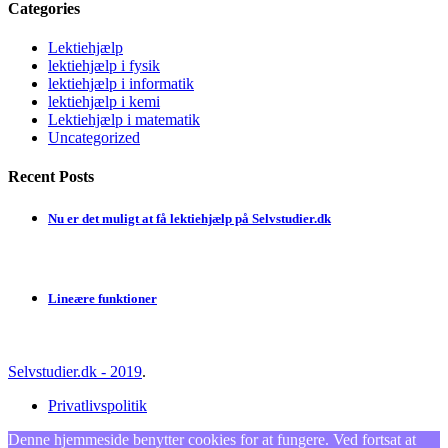
Categories
Lektiehjælp
lektiehjælp i fysik
lektiehjælp i informatik
lektiehjælp i kemi
Lektiehjælp i matematik
Uncategorized
Recent Posts
Nu er det muligt at få lektiehjælp på Selvstudier.dk
Lineære funktioner
Selvstudier.dk - 2019
.
Privatlivspolitik
Denne hjemmeside benytter cookies for at fungere. Ved fortsat at