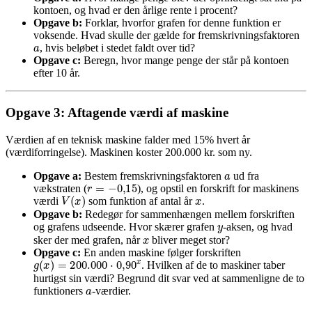
kontoen, og hvad er den årlige rente i procent?
Opgave b:
Forklar, hvorfor grafen for denne funktion er
voksende. Hvad skulle der gælde for fremskrivningsfaktoren
a
, hvis beløbet i stedet faldt over tid?
Opgave c:
Beregn, hvor mange penge der står på kontoen
efter 10 år.
Opgave 3: Aftagende værdi af maskine
Værdien af en teknisk maskine falder med 15% hvert år
(værdiforringelse). Maskinen koster 200.000 kr. som ny.
a
Opgave a:
Bestem fremskrivningsfaktoren
ud fra
r
=
−
0
,
15
vækstraten (
), og opstil en forskrift for maskinens
x
V
(
x
)
værdi
som funktion af antal år
.
Opgave b:
Redegør for sammenhængen mellem forskriften
y
og grafens udseende. Hvor skærer grafen
-aksen, og hvad
x
sker der med grafen, når
bliver meget stor?
Opgave c:
En anden maskine følger forskriften
g
(
x
)
=
200.000
⋅
0
,
90
x
. Hvilken af de to maskiner taber
hurtigst sin værdi? Begrund dit svar ved at sammenligne de to
a
funktioners
-værdier.