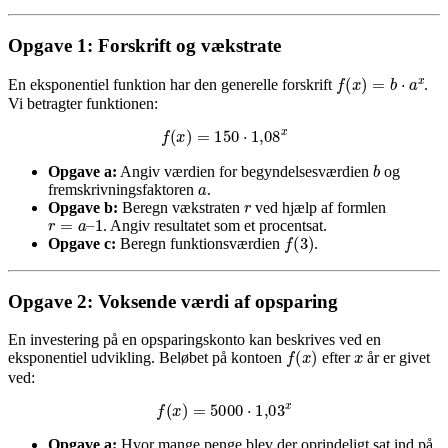
Opgave 1: Forskrift og vækstrate
f
(
x
)
=
b
⋅
a
x
En eksponentiel funktion har den generelle forskrift
.
Vi betragter funktionen:
f
(
x
)
=
150
⋅
1
,
08
x
b
Opgave a:
Angiv værdien for begyndelsesværdien
og
a
fremskrivningsfaktoren
.
r
Opgave b:
Beregn vækstraten
ved hjælp af formlen
r
=
a
–
1
. Angiv resultatet som et procentsat.
f
(
3
)
Opgave c:
Beregn funktionsværdien
.
Opgave 2: Voksende værdi af opsparing
En investering på en opsparingskonto kan beskrives ved en
x
f
(
x
)
eksponentiel udvikling. Beløbet på kontoen
efter
år er givet
ved:
f
(
x
)
=
5000
⋅
1
,
03
x
Opgave a:
Hvor mange penge blev der oprindeligt sat ind på