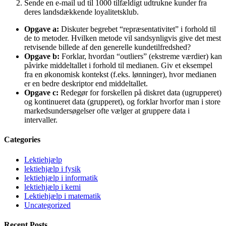
Sende en e-mail ud til 1000 tilfældigt udtrukne kunder fra
deres landsdækkende loyalitetsklub.
Opgave a:
Diskuter begrebet “repræsentativitet” i forhold til
de to metoder. Hvilken metode vil sandsynligvis give det mest
retvisende billede af den generelle kundetilfredshed?
Opgave b:
Forklar, hvordan “outliers” (ekstreme værdier) kan
påvirke middeltallet i forhold til medianen. Giv et eksempel
fra en økonomisk kontekst (f.eks. lønninger), hvor medianen
er en bedre deskriptor end middeltallet.
Opgave c:
Redegør for forskellen på diskret data (ugrupperet)
og kontinueret data (grupperet), og forklar hvorfor man i store
markedsundersøgelser ofte vælger at gruppere data i
intervaller.
Categories
Lektiehjælp
lektiehjælp i fysik
lektiehjælp i informatik
lektiehjælp i kemi
Lektiehjælp i matematik
Uncategorized
Recent Posts