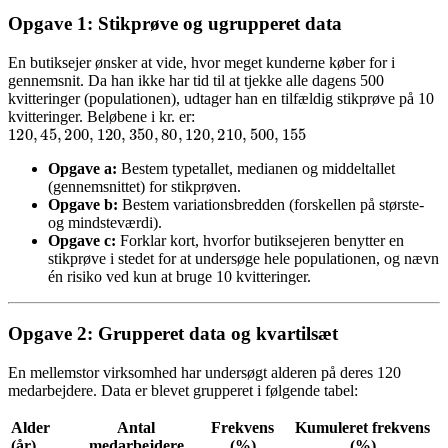
Opgave 1: Stikprøve og ugrupperet data
En butiksejer ønsker at vide, hvor meget kunderne køber for i
gennemsnit. Da han ikke har tid til at tjekke alle dagens 500
kvitteringer (populationen), udtager han en tilfældig stikprøve på 10
kvitteringer. Beløbene i kr. er:
120
,
45
,
200
,
120
,
350
,
80
,
120
,
210
,
500
,
155
Opgave a:
Bestem typetallet, medianen og middeltallet
(gennemsnittet) for stikprøven.
Opgave b:
Bestem variationsbredden (forskellen på største-
og mindsteværdi).
Opgave c:
Forklar kort, hvorfor butiksejeren benytter en
stikprøve i stedet for at undersøge hele populationen, og nævn
én risiko ved kun at bruge 10 kvitteringer.
Opgave 2: Grupperet data og kvartilsæt
En mellemstor virksomhed har undersøgt alderen på deres 120
medarbejdere. Data er blevet grupperet i følgende tabel:
Alder
Antal
Frekvens
Kumuleret frekvens
(år)
medarbejdere
(%)
(%)