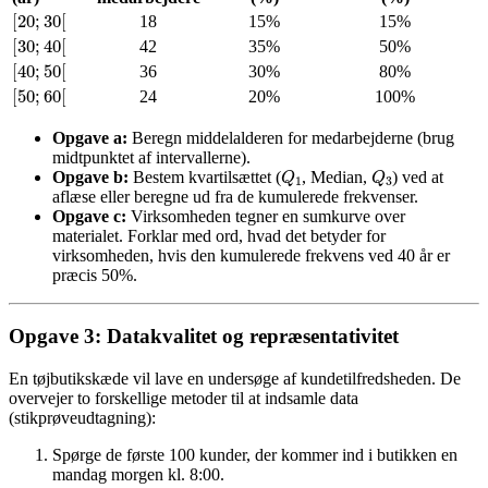
[
20
;
30
[
18
15%
15%
[
30
;
40
[
42
35%
50%
[
40
;
50
[
36
30%
80%
[
50
;
60
[
24
20%
100%
Opgave a:
Beregn middelalderen for medarbejderne (brug
midtpunktet af intervallerne).
Q
1
Q
3
Opgave b:
Bestem kvartilsættet (
, Median,
) ved at
aflæse eller beregne ud fra de kumulerede frekvenser.
Opgave c:
Virksomheden tegner en sumkurve over
materialet. Forklar med ord, hvad det betyder for
virksomheden, hvis den kumulerede frekvens ved 40 år er
præcis 50%.
Opgave 3: Datakvalitet og repræsentativitet
En tøjbutikskæde vil lave en undersøge af kundetilfredsheden. De
overvejer to forskellige metoder til at indsamle data
(stikprøveudtagning):
Spørge de første 100 kunder, der kommer ind i butikken en
mandag morgen kl. 8:00.