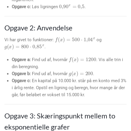
0
,
90
x
=
0
,
5
Opgave c:
Løs ligningen
.
Opgave 2: Anvendelse
f
(
x
)
=
500
⋅
1
,
04
x
Vi har givet to funktioner:
og
g
(
x
)
=
800
⋅
0
,
85
x
.
f
(
x
)
=
1200
Opgave a:
Find ud af, hvornår
. Vis alle trin i
din beregning.
g
(
x
)
=
200
Opgave b:
Find ud af, hvornår
.
Opgave c:
En kapital på 10.000 kr. står på en konto med 3%
i årlig rente. Opstil en ligning og beregn, hvor mange år der
går, før beløbet er vokset til 15.000 kr.
Opgave 3: Skæringspunkt mellem to
eksponentielle grafer