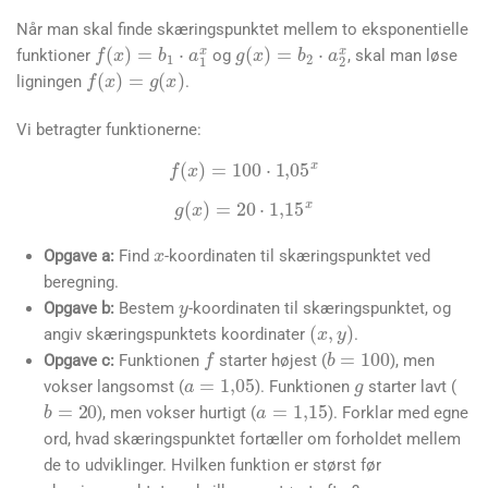
Når man skal finde skæringspunktet mellem to eksponentielle
f
(
x
)
=
b
1
⋅
a
1
x
g
(
x
)
=
b
2
⋅
a
2
x
funktioner
og
, skal man løse
f
(
x
)
=
g
(
x
)
ligningen
.
Vi betragter funktionerne:
f
(
x
)
=
100
⋅
1
,
05
x
x
g
(
x
)
=
20
⋅
1
,
15
x
Opgave a:
Find
-koordinaten til skæringspunktet ved
y
beregning.
Opgave b:
Bestem
-koordinaten til skæringspunktet, og
(
x
,
y
)
b
=
100
angiv skæringspunktets koordinater
.
f
g
a
=
1
,
05
Opgave c:
Funktionen
starter højest (
), men
a
=
1
,
15
b
=
20
vokser langsomst (
). Funktionen
starter lavt (
), men vokser hurtigt (
). Forklar med egne
ord, hvad skæringspunktet fortæller om forholdet mellem
de to udviklinger. Hvilken funktion er størst før