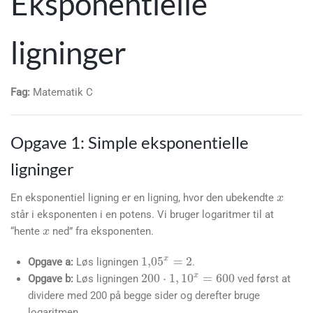
Eksponentielle
ligninger
Fag:
Matematik C
Opgave 1: Simple eksponentielle
ligninger
x
En eksponentiel ligning er en ligning, hvor den ubekendte
x
står i eksponenten i en potens. Vi bruger logaritmer til at
“hente
ned” fra eksponenten.
1
,
05
x
=
2
Opgave a:
Løs ligningen
.
200
⋅
1
,
10
x
=
600
Opgave b:
Løs ligningen
ved først at
dividere med 200 på begge sider og derefter bruge
logaritmen.