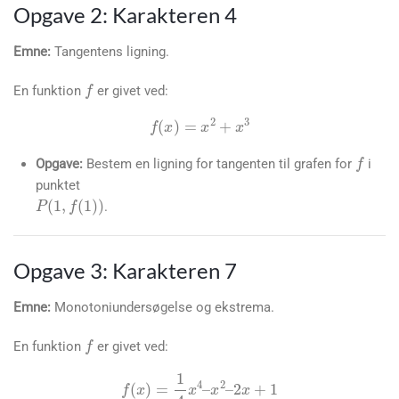
Opgave 2: Karakteren 4
Emne:
Tangentens ligning.
f
En funktion
er givet ved:
f
f
(
x
)
=
x
2
+
x
3
Opgave:
Bestem en ligning for tangenten til grafen for
i
punktet
P
(
1
,
f
(
1
)
)
.
Opgave 3: Karakteren 7
Emne:
Monotoniundersøgelse og ekstrema.
f
En funktion
er givet ved: