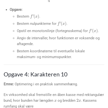
f
(
x
)
=
1
4
x
4
–
x
2
–
2
x
+
1
Opgave:
f
′
(
x
)
Bestem
.
f
′
(
x
)
Bestem nulpunkterne for
.
f
′
(
x
)
Opstil en monotonilinje (fortegnsskema) for
.
Angiv de intervaller, hvor funktionen er voksende og
aftagende.
Bestem koordinaterne til eventuelle lokale
maksimum- og minimumspunkter.
Opgave 4: Karakteren 10
Emne:
Optimering i en praktisk sammenhæng.
x
2
x
En virksomhed skal fremstille en åben kasse med rektangulær
bund, hvor bunden har længden
og bredden
. Kassens
h
rumfang skal være