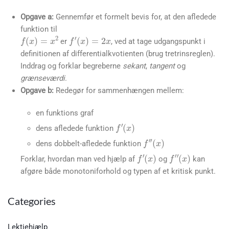
Opgave a:
Gennemfør et formelt bevis for, at den afledede
funktion til
f
′
(
x
)
=
2
x
f
(
x
)
=
x
2
er
, ved at tage udgangspunkt i
definitionen af differentialkvotienten (brug tretrinsreglen).
Inddrag og forklar begreberne
sekant
,
tangent
og
grænseværdi
.
Opgave b:
Redegør for sammenhængen mellem:
en funktions graf
f
′
(
x
)
dens afledede funktion
f
′
′
(
x
)
dens dobbelt-afledede funktion
f
′
(
x
)
f
′
′
(
x
)
Forklar, hvordan man ved hjælp af
og
kan
afgøre både monotoniforhold og typen af et kritisk punkt.
Categories
Lektiehjælp