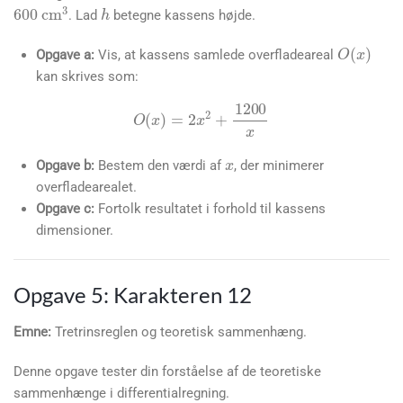
600
cm
3
. Lad
betegne kassens højde.
O
(
x
)
Opgave a:
Vis, at kassens samlede overfladeareal
kan skrives som:
x
O
(
x
)
=
2
x
2
+
1200
x
Opgave b:
Bestem den værdi af
, der minimerer
overfladearealet.
Opgave c:
Fortolk resultatet i forhold til kassens
dimensioner.
Opgave 5: Karakteren 12
Emne:
Tretrinsreglen og teoretisk sammenhæng.
Denne opgave tester din forståelse af de teoretiske
sammenhænge i differentialregning.