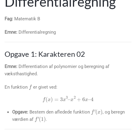
Differentialregning
Fag:
Matematik B
Emne:
Differentialregning
Opgave 1: Karakteren 02
Emne:
Differentiation af polynomier og beregning af
væksthastighed.
f
En funktion
er givet ved:
f
′
(
x
)
f
(
x
)
=
3
x
3
–
x
2
+
6
x
–
4
Opgave:
Bestem den afledede funktion
, og beregn
f
′
(
1
)
værdien af
.