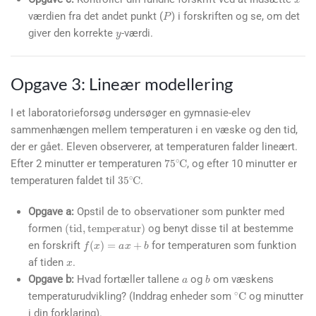
P
y
værdien fra det andet punkt (
) i forskriften og se, om det
giver den korrekte
-værdi.
Opgave 3: Lineær modellering
I et laboratorieforsøg undersøger en gymnasie-elev
sammenhængen mellem temperaturen i en væske og den tid,
der er gået. Eleven observerer, at temperaturen falder lineært.
75
∘
C
Efter 2 minutter er temperaturen
, og efter 10 minutter er
35
∘
C
temperaturen faldet til
.
Opgave a:
Opstil de to observationer som punkter med
(
tid
,
temperatur
)
formen
og benyt disse til at bestemme
f
(
x
)
=
a
x
+
b
x
en forskrift
for temperaturen som funktion
a
af tiden
.
b
Opgave b:
Hvad fortæller tallene
og
om væskens
∘
C
temperaturudvikling? (Inddrag enheder som
og minutter
i din forklaring).