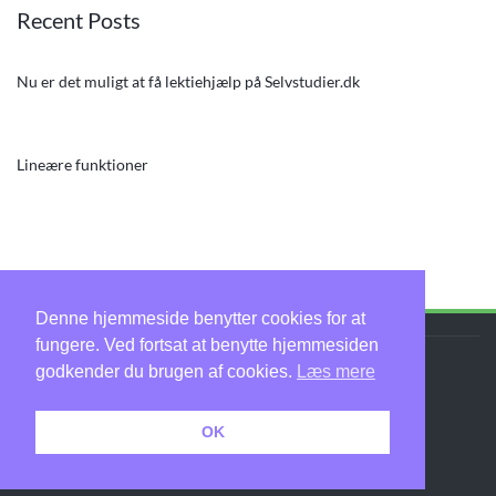
Recent Posts
Nu er det muligt at få lektiehjælp på Selvstudier.dk
Lineære funktioner
Denne hjemmeside benytter cookies for at
fungere. Ved fortsat at benytte hjemmesiden
godkender du brugen af cookies.
Læs mere
Selvstudier.dk - 2019
.
OK
Privatlivspolitik