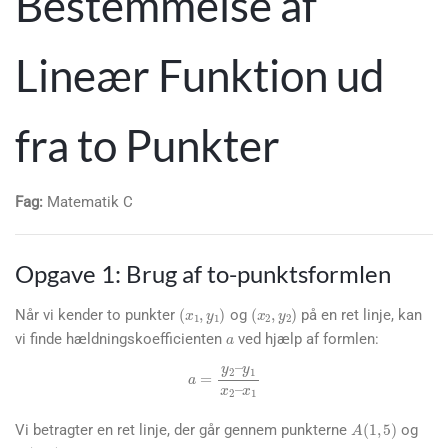
Bestemmelse af
Lineær Funktion ud
fra to Punkter
Fag:
Matematik C
Opgave 1: Brug af to-punktsformlen
(
x
1
,
y
1
)
(
x
2
,
y
2
)
a
Når vi kender to punkter
og
på en ret linje, kan
vi finde hældningskoefficienten
ved hjælp af formlen:
a
=
y
2
–
y
1
x
2
–
x
1
A
(
1
,
5
)
Vi betragter en ret linje, der går gennem punkterne
og
B
(
3
,
9
)