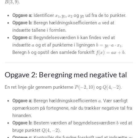
.
x
1
,
y
1
,
x
2
y
2
a
Opgave a:
Identificer
og
ud fra de to punkter.
Opgave b:
Beregn hældningskoefficienten
ved at
indsætte tallene i formlen.
b
a
Opgave c:
Begyndelsesværdien
kan findes ved at
b
=
y
1
–
a
⋅
x
1
indsætte
og et af punkterne i ligningen
.
b
f
(
x
)
=
a
x
+
b
Beregn
og opstil den samlede forskrift
.
Opgave 2: Beregning med negative tal
P
(
−
2
,
10
)
Q
(
4
,
−
2
)
En ret linje går gennem punkterne
og
.
a
Opgave a:
Beregn hældningskoefficienten
. Vær særligt
opmærksom på fortegnene, når du trækker negative tal fra
hinanden.
b
Opgave b:
Bestem værdien af begyndelsesværdien
ved at
Q
(
4
,
−
2
)
x
bruge punktet
.
Opgave c:
Kontrollér din fundne forskrift ved at indsætte
-