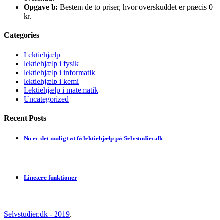
Opgave b:
Bestem de to priser, hvor overskuddet er præcis 0
kr.
Categories
Lektiehjælp
lektiehjælp i fysik
lektiehjælp i informatik
lektiehjælp i kemi
Lektiehjælp i matematik
Uncategorized
Recent Posts
Nu er det muligt at få lektiehjælp på Selvstudier.dk
Lineære funktioner
Selvstudier.dk - 2019
.