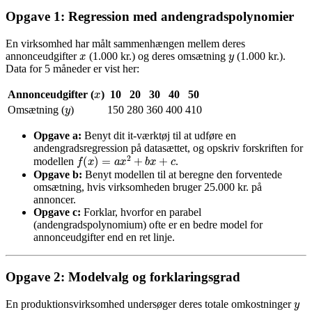
Opgave 1: Regression med andengradspolynomier
En virksomhed har målt sammenhængen mellem deres
x
y
annonceudgifter
(1.000 kr.) og deres omsætning
(1.000 kr.).
Data for 5 måneder er vist her:
x
Annonceudgifter (
)
10
20
30
40
50
y
Omsætning (
)
150
280
360
400
410
Opgave a:
Benyt dit it-værktøj til at udføre en
andengradsregression på datasættet, og opskriv forskriften for
f
(
x
)
=
a
x
2
+
b
x
+
c
modellen
.
Opgave b:
Benyt modellen til at beregne den forventede
omsætning, hvis virksomheden bruger 25.000 kr. på
annoncer.
Opgave c:
Forklar, hvorfor en parabel
(andengradspolynomium) ofte er en bedre model for
annonceudgifter end en ret linje.
Opgave 2: Modelvalg og forklaringsgrad
y
En produktionsvirksomhed undersøger deres totale omkostninger
x