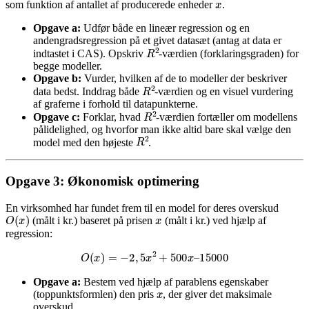
som funktion af antallet af producerede enheder
.
Opgave a:
Udfør både en lineær regression og en
andengradsregression på et givet datasæt (antag at data er
R
2
indtastet i CAS). Opskriv
-værdien (forklaringsgraden) for
begge modeller.
Opgave b:
Vurder, hvilken af de to modeller der beskriver
R
2
data bedst. Inddrag både
-værdien og en visuel vurdering
af graferne i forhold til datapunkterne.
R
2
Opgave c:
Forklar, hvad
-værdien fortæller om modellens
pålidelighed, og hvorfor man ikke altid bare skal vælge den
R
2
model med den højeste
.
Opgave 3: Økonomisk optimering
En virksomhed har fundet frem til en model for deres overskud
x
O
(
x
)
(målt i kr.) baseret på prisen
(målt i kr.) ved hjælp af
regression:
O
(
x
)
=
−
2
,
5
x
2
+
500
x
–
15000
Opgave a:
Bestem ved hjælp af parablens egenskaber
x
(toppunktsformlen) den pris
, der giver det maksimale
overskud.