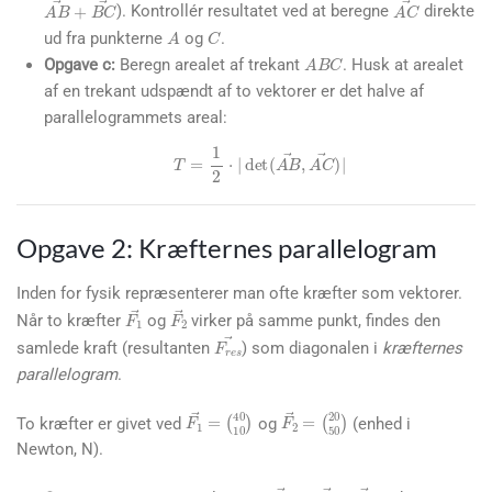
A
B
→
+
B
C
→
A
C
→
). Kontrollér resultatet ved at beregne
direkte
C
A
ud fra punkterne
og
.
A
B
C
Opgave c:
Beregn arealet af trekant
. Husk at arealet
af en trekant udspændt af to vektorer er det halve af
parallelogrammets areal:
T
=
1
2
⋅
|
det
(
A
B
→
,
A
C
→
)
|
Opgave 2: Kræfternes parallelogram
Inden for fysik repræsenterer man ofte kræfter som vektorer.
F
1
→
F
2
→
Når to kræfter
og
virker på samme punkt, findes den
F
r
e
s
→
samlede kraft (resultanten
) som diagonalen i
kræfternes
parallelogram
.
F
(
40
1
→
10
=
)
F
(
20
2
→
50
=
)
To kræfter er givet ved
og
(enhed i
Newton, N).