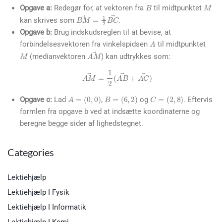
B
M
Opgave a:
Redegør for, at vektoren fra
til midtpunktet
B
M
→
=
1
2
B
C
→
kan skrives som
.
Opgave b:
Brug indskudsreglen til at bevise, at
A
forbindelsesvektoren fra vinkelspidsen
til midtpunktet
M
A
M
→
(medianvektoren
) kan udtrykkes som:
A
M
→
=
1
2
(
A
B
→
+
A
C
→
)
A
=
(
0
,
0
)
B
=
(
6
,
2
)
C
=
(
2
,
8
)
Opgave c:
Lad
,
og
. Eftervis
formlen fra opgave b ved at indsætte koordinaterne og
beregne begge sider af lighedstegnet.
Categories
Lektiehjælp
Lektiehjælp I Fysik
Lektiehjælp I Informatik