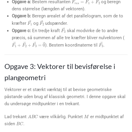
F
r
e
s
→
=
F
1
→
+
F
2
→
Opgave a:
Bestem resultanten
og beregn
dens størrelse (længden af vektoren).
Opgave b:
Beregn arealet af det parallelogram, som de to
F
1
→
F
2
→
kræfter
og
udspænder.
F
3
→
Opgave c:
En tredje kraft
skal modvirke de to andre
præcis, så summen af alle tre kræfter bliver nulvektoren (
F
1
→
+
F
2
→
+
F
3
→
=
0
→
F
3
→
). Bestem koordinaterne til
.
Opgave 3: Vektorer til bevisførelse i
plangeometri
Vektorer er et stærkt værktøj til at bevise geometriske
påstande uden brug af klassisk geometri. I denne opgave skal
du undersøge midtpunkter i en trekant.
M
A
B
C
Lad trekant
være vilkårlig. Punktet
er midtpunktet af
B
C
siden
.