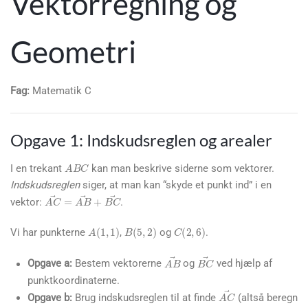
Vektorregning og
Geometri
Fag:
Matematik C
Opgave 1: Indskudsreglen og arealer
A
B
C
I en trekant
kan man beskrive siderne som vektorer.
Indskudsreglen
siger, at man kan “skyde et punkt ind” i en
A
C
→
=
A
B
→
+
B
C
→
vektor:
.
A
(
1
,
1
)
B
(
5
,
2
)
C
(
2
,
6
)
Vi har punkterne
,
og
.
B
C
→
A
B
→
Opgave a:
Bestem vektorerne
og
ved hjælp af
punktkoordinaterne.
A
C
→
Opgave b:
Brug indskudsreglen til at finde
(altså beregn