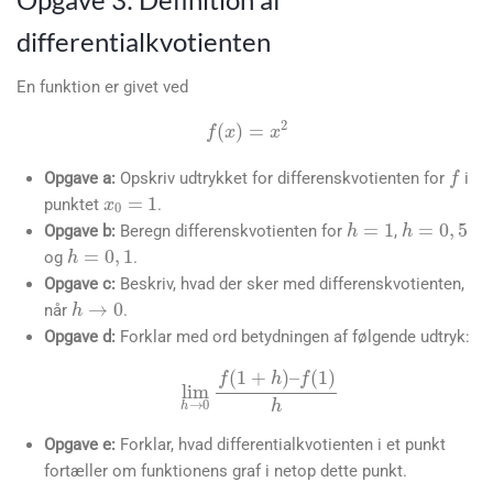
differentialkvotienten
En funktion er givet ved
f
f
(
x
)
=
x
2
x
0
=
1
Opgave a:
Opskriv udtrykket for differenskvotienten for
i
h
=
1
h
=
0
,
5
punktet
.
h
=
0
,
1
Opgave b:
Beregn differenskvotienten for
,
og
.
h
→
0
Opgave c:
Beskriv, hvad der sker med differenskvotienten,
når
.
Opgave d:
Forklar med ord betydningen af følgende udtryk:
lim
h
→
0
f
(
1
+
h
)
–
f
(
1
)
h
Opgave e:
Forklar, hvad differentialkvotienten i et punkt
fortæller om funktionens graf i netop dette punkt.