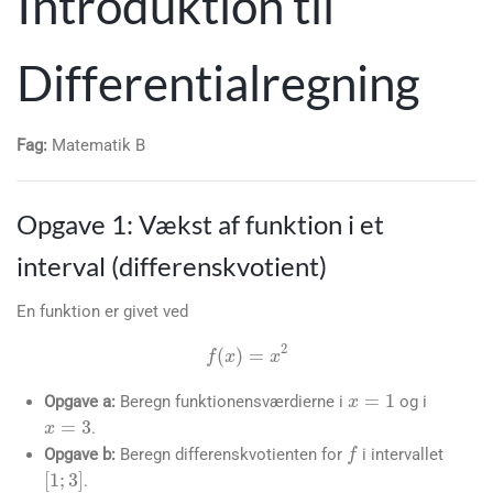
Introduktion til
Differentialregning
Fag:
Matematik B
Opgave 1: Vækst af funktion i et
interval (differenskvotient)
En funktion er givet ved
x
=
1
f
(
x
)
=
x
2
x
=
3
Opgave a:
Beregn funktionensværdierne i
og i
.
f
Opgave b:
Beregn differenskvotienten for
i intervallet
[
1
;
3
]
.