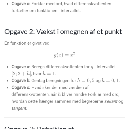
Opgave c:
Forklar med ord, hvad differenskvotienten
fortæller om funktionen i intervallet.
Opgave 2: Vækst i omegnen af et punkt
En funktion er givet ved
g
g
(
x
)
=
x
2
h
=
1
Opgave a:
Beregn differenskvotienten for
i intervallet
[
2
;
2
+
h
]
h
=
0
,
5
h
=
0
,
1
, hvor
.
Opgave b:
Gentag beregningen for
og
.
h
Opgave c:
Hvad sker der med værdien af
differenskvotienten, når
bliver mindre Forklar med ord,
hvordan dette hænger sammen med begreberne
sekant
og
tangent
.
Opgave 3: Definition af